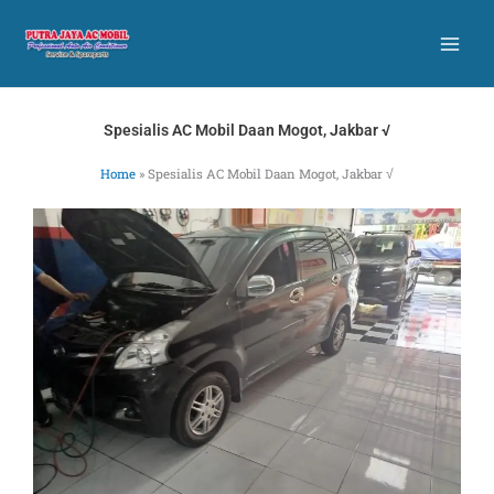
Skip
to
content
Spesialis AC Mobil Daan Mogot, Jakbar √
Home
»
Spesialis AC Mobil Daan Mogot, Jakbar √