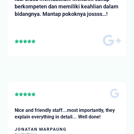
berkompeten dan memiliki keahlian dalam
bidangnya. Mantap pokoknya jossss…!
Rated





5
out
of
5
Rated





5
out
Nice and friendly staff...most importantly, they
of
explain everything in detail... Well done!
5
JONATAN MARPAUNG