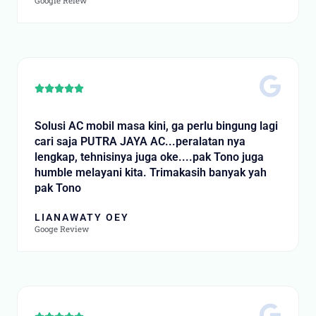
Google Reiew
Rated





5
out
Solusi AC mobil masa kini, ga perlu bingung lagi
of
cari saja PUTRA JAYA AC...peralatan nya
5
lengkap, tehnisinya juga oke....pak Tono juga
humble melayani kita. Trimakasih banyak yah
pak Tono
LIANAWATY OEY
Googe Review