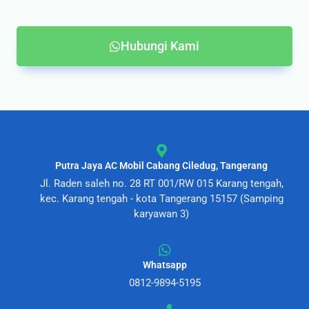
Hubungi Kami
Putra Jaya AC Mobil Cabang Ciledug, Tangerang
Jl. Raden saleh no. 28 RT 001/RW 015 Karang tengah,
kec. Karang tengah - kota Tangerang 15157 (Samping
karyawan 3)
Whatsapp
0812-9894-5195