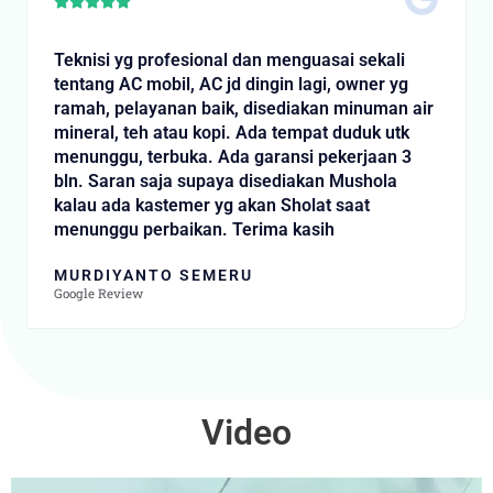
Rated





5
out
Teknisi yg profesional dan menguasai sekali
of
tentang AC mobil, AC jd dingin lagi, owner yg
5
ramah, pelayanan baik, disediakan minuman air
mineral, teh atau kopi. Ada tempat duduk utk
menunggu, terbuka. Ada garansi pekerjaan 3
bln. Saran saja supaya disediakan Mushola
kalau ada kastemer yg akan Sholat saat
menunggu perbaikan. Terima kasih
MURDIYANTO SEMERU
Google Review
Video
Video