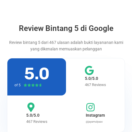
Review Bintang 5 di Google
Review bintang 5 dari 467 ulasan adalah bukti layananan kami
yang dikenalan memuaskan pelanggan
5.0
5.0/5.0
467 Reviews
of 5
Rated





4.7
out
of
5
5.0/5.0
Instagram
467 Reviews
@jayamulyaac