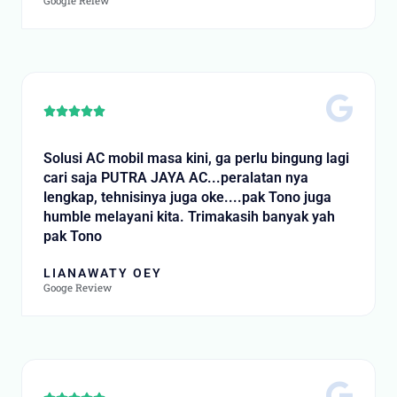
Google Reiew
Rated





5
out
Solusi AC mobil masa kini, ga perlu bingung lagi
of
cari saja PUTRA JAYA AC...peralatan nya
5
lengkap, tehnisinya juga oke....pak Tono juga
humble melayani kita. Trimakasih banyak yah
pak Tono
LIANAWATY OEY
Googe Review