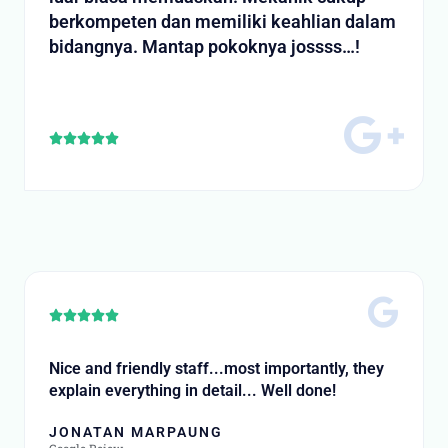
berkompeten dan memiliki keahlian dalam
bidangnya. Mantap pokoknya jossss…!
Rated





5
out
of
5
Rated





5
out
Nice and friendly staff...most importantly, they
of
explain everything in detail... Well done!
5
JONATAN MARPAUNG