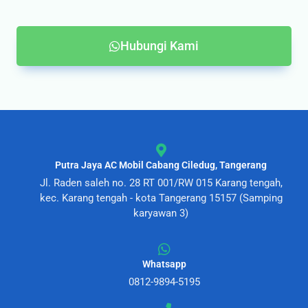
Hubungi Kami
Putra Jaya AC Mobil Cabang Ciledug, Tangerang
Jl. Raden saleh no. 28 RT 001/RW 015 Karang tengah,
kec. Karang tengah - kota Tangerang 15157 (Samping
karyawan 3)
Whatsapp
0812-9894-5195