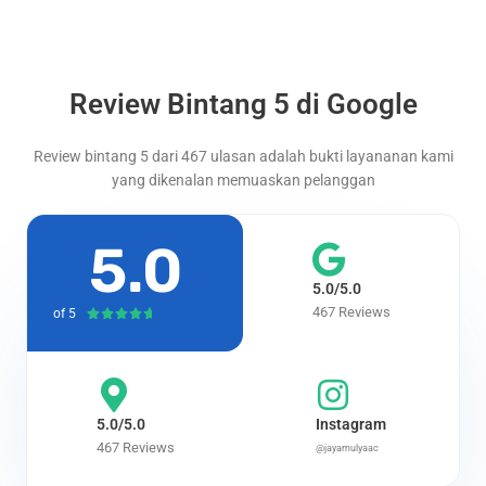
Review Bintang 5 di Google
Review bintang 5 dari 467 ulasan adalah bukti layananan kami
yang dikenalan memuaskan pelanggan
5.0
5.0/5.0
467 Reviews
of 5
Rated





4.7
out
of
5
5.0/5.0
Instagram
467 Reviews
@jayamulyaac