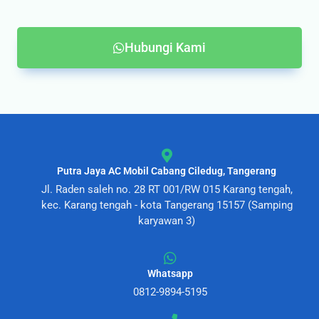
Hubungi Kami
Putra Jaya AC Mobil Cabang Ciledug, Tangerang
Jl. Raden saleh no. 28 RT 001/RW 015 Karang tengah,
kec. Karang tengah - kota Tangerang 15157 (Samping
karyawan 3)
Whatsapp
0812-9894-5195