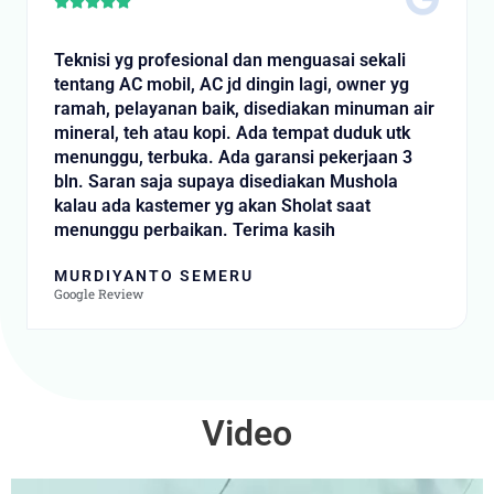
Rated





5
out
Teknisi yg profesional dan menguasai sekali
of
tentang AC mobil, AC jd dingin lagi, owner yg
5
ramah, pelayanan baik, disediakan minuman air
mineral, teh atau kopi. Ada tempat duduk utk
menunggu, terbuka. Ada garansi pekerjaan 3
bln. Saran saja supaya disediakan Mushola
kalau ada kastemer yg akan Sholat saat
menunggu perbaikan. Terima kasih
MURDIYANTO SEMERU
Google Review
Video
Video