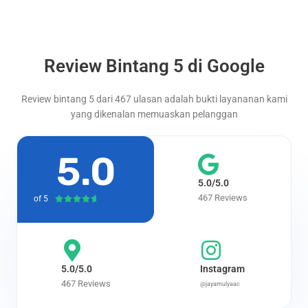
Review Bintang 5 di Google
Review bintang 5 dari 467 ulasan adalah bukti layananan kami
yang dikenalan memuaskan pelanggan
5.0
5.0/5.0
467 Reviews
of 5
Rated





4.7
out
of
5
5.0/5.0
Instagram
467 Reviews
@jayamulyaac