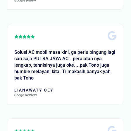
Google Reiew
Rated





5
out
Solusi AC mobil masa kini, ga perlu bingung lagi
of
cari saja PUTRA JAYA AC...peralatan nya
5
lengkap, tehnisinya juga oke....pak Tono juga
humble melayani kita. Trimakasih banyak yah
pak Tono
LIANAWATY OEY
Googe Review