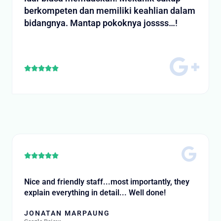
berkompeten dan memiliki keahlian dalam
bidangnya. Mantap pokoknya jossss…!
Rated





5
out
of
5
Rated





5
out
Nice and friendly staff...most importantly, they
of
explain everything in detail... Well done!
5
JONATAN MARPAUNG