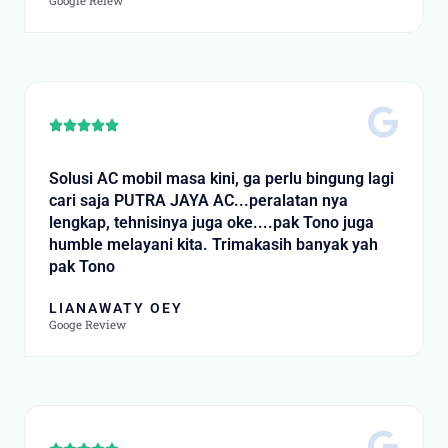
Google Reiew
Rated





5
out
Solusi AC mobil masa kini, ga perlu bingung lagi
of
cari saja PUTRA JAYA AC...peralatan nya
5
lengkap, tehnisinya juga oke....pak Tono juga
humble melayani kita. Trimakasih banyak yah
pak Tono
LIANAWATY OEY
Googe Review