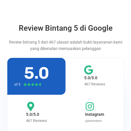
Review Bintang 5 di Google
Review bintang 5 dari 467 ulasan adalah bukti layananan kami
yang dikenalan memuaskan pelanggan
5.0
5.0/5.0
467 Reviews
of 5
Rated





4.7
out
of
5
5.0/5.0
Instagram
467 Reviews
@jayamulyaac