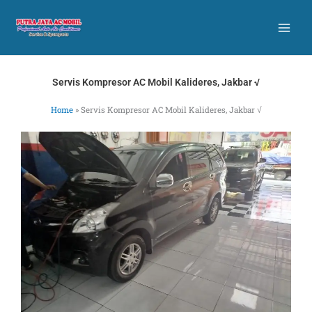
Skip
to
content
Servis Kompresor AC Mobil Kalideres, Jakbar √
Home
»
Servis Kompresor AC Mobil Kalideres, Jakbar √