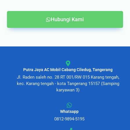
Hubungi Kami
Putra Jaya AC Mobil Cabang Ciledug, Tangerang
Jl. Raden saleh no. 28 RT 001/RW 015 Karang tengah,
kec. Karang tengah - kota Tangerang 15157 (Samping
karyawan 3)
Whatsapp
0812-9894-5195