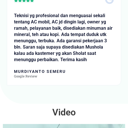
Rated





5
out
Teknisi yg profesional dan menguasai sekali
of
tentang AC mobil, AC jd dingin lagi, owner yg
5
ramah, pelayanan baik, disediakan minuman air
mineral, teh atau kopi. Ada tempat duduk utk
menunggu, terbuka. Ada garansi pekerjaan 3
bln. Saran saja supaya disediakan Mushola
kalau ada kastemer yg akan Sholat saat
menunggu perbaikan. Terima kasih
MURDIYANTO SEMERU
Google Review
Video
Video