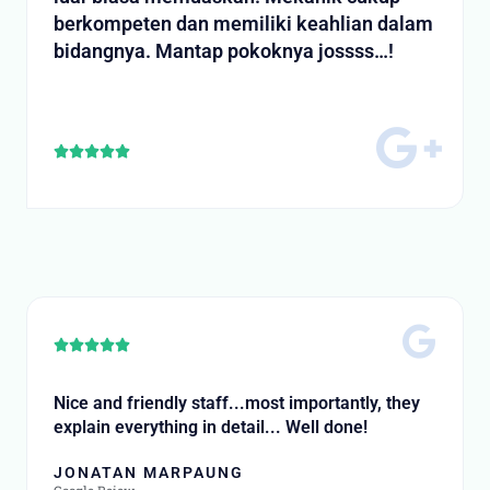
berkompeten dan memiliki keahlian dalam
bidangnya. Mantap pokoknya jossss…!
Rated





5
out
of
5
Rated





5
out
Nice and friendly staff...most importantly, they
of
explain everything in detail... Well done!
5
JONATAN MARPAUNG