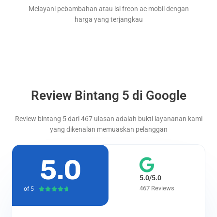
Melayani pebambahan atau isi freon ac mobil dengan
harga yang terjangkau
Review Bintang 5 di Google
Review bintang 5 dari 467 ulasan adalah bukti layananan kami
yang dikenalan memuaskan pelanggan
5.0
5.0/5.0
467 Reviews
of 5
R





a
t