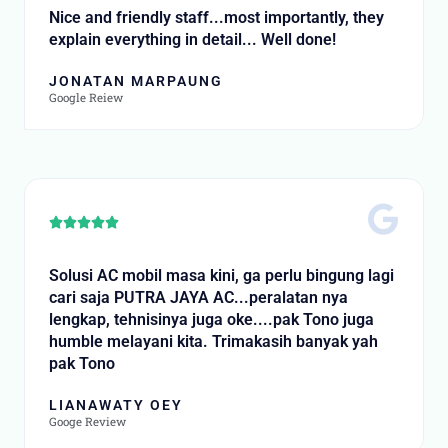
f
t
Nice and friendly staff...most importantly, they
5
e
explain everything in detail... Well done!
d
5
JONATAN MARPAUNG
o
Google Reiew
u
t
o
f
5
R





a
t
Solusi AC mobil masa kini, ga perlu bingung lagi
e
cari saja PUTRA JAYA AC...peralatan nya
d
lengkap, tehnisinya juga oke....pak Tono juga
5
humble melayani kita. Trimakasih banyak yah
o
pak Tono
u
t
LIANAWATY OEY
o
Googe Review
f