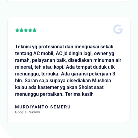
5
R





a
t
Teknisi yg profesional dan menguasai sekali
e
tentang AC mobil, AC jd dingin lagi, owner yg
d
ramah, pelayanan baik, disediakan minuman air
5
mineral, teh atau kopi. Ada tempat duduk utk
o
menunggu, terbuka. Ada garansi pekerjaan 3
u
bln. Saran saja supaya disediakan Mushola
t
kalau ada kastemer yg akan Sholat saat
o
menunggu perbaikan. Terima kasih
f
5
MURDIYANTO SEMERU
Google Review