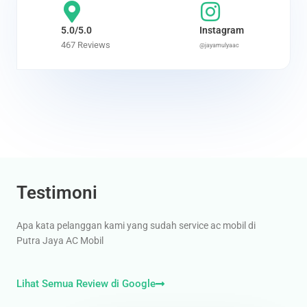
e
d
5.0/5.0
Instagram
4
467 Reviews
@jayamulyaac
.
7
o
u
t
o
f
5
Testimoni
Apa kata pelanggan kami yang sudah service ac mobil di
Putra Jaya AC Mobil
Lihat Semua Review di Google