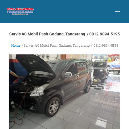
Skip
to
content
Servis AC Mobil Pasir Gadung, Tangerang √ 0812-9894-5195
Home
»
Servis AC Mobil Pasir Gadung, Tangerang √ 0812-9894-5195