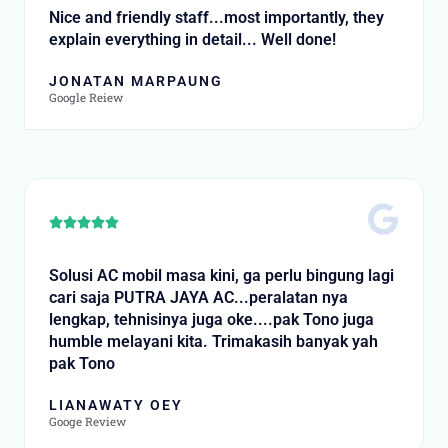
f
t
Nice and friendly staff...most importantly, they
5
e
explain everything in detail... Well done!
d
5
JONATAN MARPAUNG
o
Google Reiew
u
t
o
f
5
R





a
t
Solusi AC mobil masa kini, ga perlu bingung lagi
e
cari saja PUTRA JAYA AC...peralatan nya
d
lengkap, tehnisinya juga oke....pak Tono juga
5
humble melayani kita. Trimakasih banyak yah
o
pak Tono
u
t
LIANAWATY OEY
o
Googe Review
f