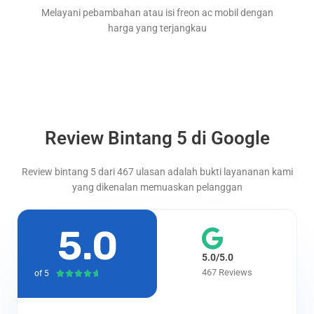
Melayani pebambahan atau isi freon ac mobil dengan
harga yang terjangkau
Review Bintang 5 di Google
Review bintang 5 dari 467 ulasan adalah bukti layananan kami
yang dikenalan memuaskan pelanggan
5.0
5.0/5.0
467 Reviews
of 5
R





a
t