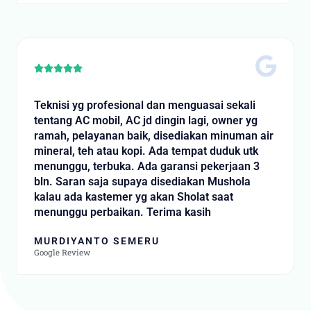
5
R





a
t
Teknisi yg profesional dan menguasai sekali
e
tentang AC mobil, AC jd dingin lagi, owner yg
d
ramah, pelayanan baik, disediakan minuman air
5
mineral, teh atau kopi. Ada tempat duduk utk
o
menunggu, terbuka. Ada garansi pekerjaan 3
u
bln. Saran saja supaya disediakan Mushola
t
kalau ada kastemer yg akan Sholat saat
o
menunggu perbaikan. Terima kasih
f
5
MURDIYANTO SEMERU
Google Review