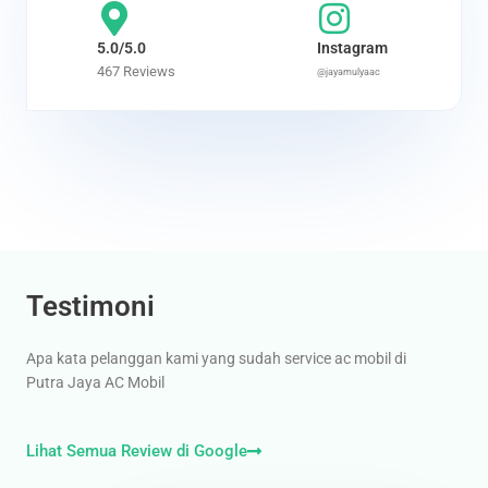
e
d
5.0/5.0
Instagram
4
467 Reviews
@jayamulyaac
.
7
o
u
t
o
f
5
Testimoni
Apa kata pelanggan kami yang sudah service ac mobil di
Putra Jaya AC Mobil
Lihat Semua Review di Google