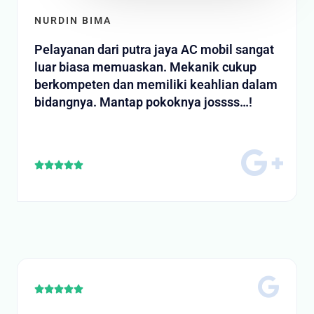
NURDIN BIMA
Pelayanan dari putra jaya AC mobil sangat
luar biasa memuaskan. Mekanik cukup
berkompeten dan memiliki keahlian dalam
bidangnya. Mantap pokoknya jossss…!
R





a
t
e
d
5
o
u
t
R





o
a