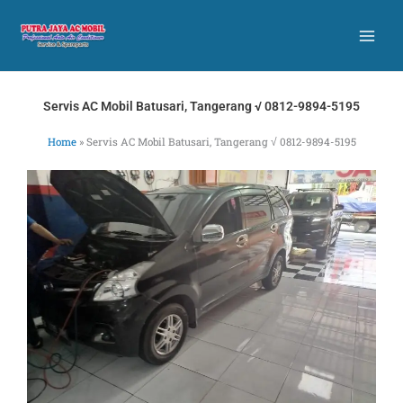
Skip
to
content
Servis AC Mobil Batusari, Tangerang √ 0812-9894-5195
Home
»
Servis AC Mobil Batusari, Tangerang √ 0812-9894-5195