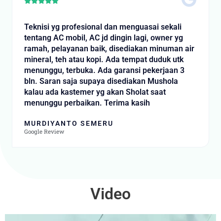
Rated





5
out
Teknisi yg profesional dan menguasai sekali
of
tentang AC mobil, AC jd dingin lagi, owner yg
5
ramah, pelayanan baik, disediakan minuman air
mineral, teh atau kopi. Ada tempat duduk utk
menunggu, terbuka. Ada garansi pekerjaan 3
bln. Saran saja supaya disediakan Mushola
kalau ada kastemer yg akan Sholat saat
menunggu perbaikan. Terima kasih
MURDIYANTO SEMERU
Google Review
Video
Video