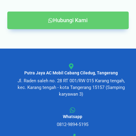
Hubungi Kami
Putra Jaya AC Mobil Cabang Ciledug, Tangerang
Jl. Raden saleh no. 28 RT 001/RW 015 Karang tengah,
kec. Karang tengah - kota Tangerang 15157 (Samping
karyawan 3)
Whatsapp
0812-9894-5195