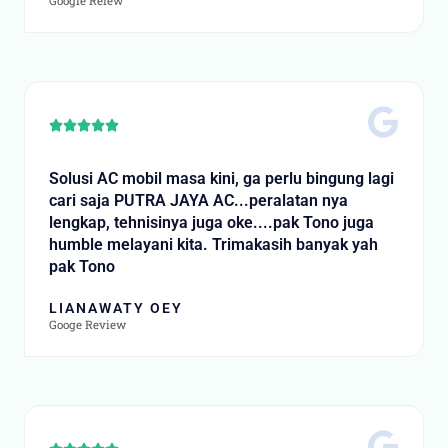
Google Reiew
Rated





5
out
Solusi AC mobil masa kini, ga perlu bingung lagi
of
cari saja PUTRA JAYA AC...peralatan nya
5
lengkap, tehnisinya juga oke....pak Tono juga
humble melayani kita. Trimakasih banyak yah
pak Tono
LIANAWATY OEY
Googe Review