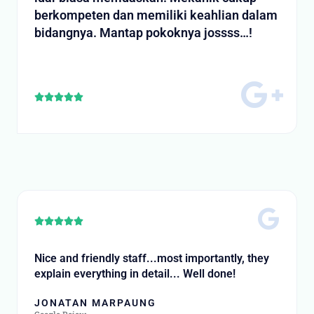
berkompeten dan memiliki keahlian dalam
bidangnya. Mantap pokoknya jossss…!
Rated





5
out
of
5
Rated





5
out
Nice and friendly staff...most importantly, they
of
explain everything in detail... Well done!
5
JONATAN MARPAUNG