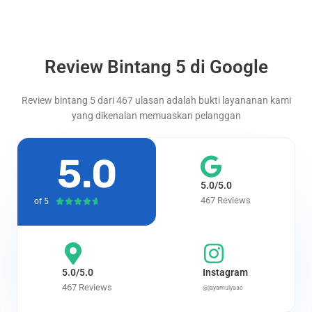
Review Bintang 5 di Google
Review bintang 5 dari 467 ulasan adalah bukti layananan kami
yang dikenalan memuaskan pelanggan
5.0
5.0/5.0
467 Reviews
of 5
Rated





4.7
out
of
5
5.0/5.0
Instagram
467 Reviews
@jayamulyaac