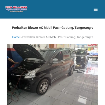
Skip
to
content
Perbaikan Blower AC Mobil Pasir Gadung, Tangerang √
Home
»
Perbaikan Blower AC Mobil Pasir Gadung, Tangerang √