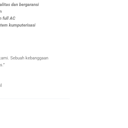
litas dan bergaransi
n
 full AC
stem kumputerisasi
kami. Sebuah kebanggaan
s.”
l