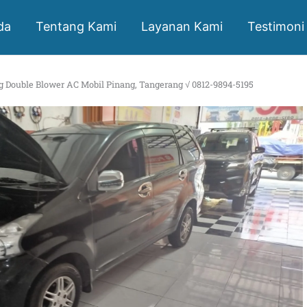
da
Tentang Kami
Layanan Kami
Testimoni
g Double Blower AC Mobil Pinang, Tangerang √ 0812-9894-5195