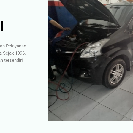
l
gan Pelayanan
a Sejak 1996.
 tersendiri