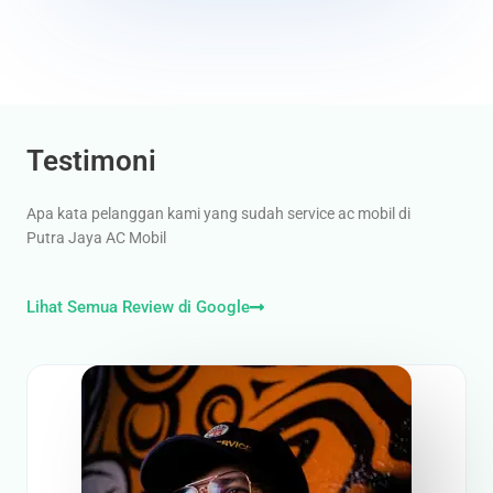
u
t
o
f
5
Testimoni
Apa kata pelanggan kami yang sudah service ac mobil di
Putra Jaya AC Mobil
Lihat Semua Review di Google