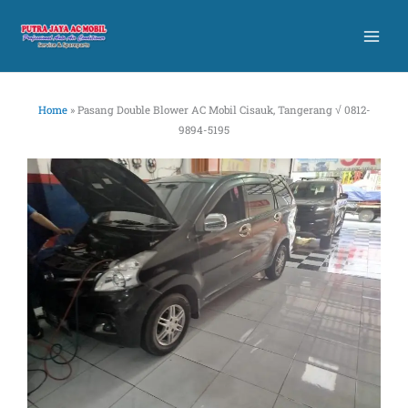
Skip
to
content
Home
»
Pasang Double Blower AC Mobil Cisauk, Tangerang √ 0812-
9894-5195