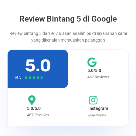
Review Bintang 5 di Google
Review bintang 5 dari 467 ulasan adalah bukti layananan kami
yang dikenalan memuaskan pelanggan
5.0
5.0/5.0
467 Reviews
of 5
R





a
t
e
d
5.0/5.0
Instagram
4
467 Reviews
@jayamulyaac
.
7
o