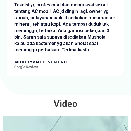
t
Teknisi yg profesional dan menguasai sekali
e
tentang AC mobil, AC jd dingin lagi, owner yg
d
ramah, pelayanan baik, disediakan minuman air
5
mineral, teh atau kopi. Ada tempat duduk utk
o
menunggu, terbuka. Ada garansi pekerjaan 3
u
bln. Saran saja supaya disediakan Mushola
t
kalau ada kastemer yg akan Sholat saat
o
menunggu perbaikan. Terima kasih
f
5
MURDIYANTO SEMERU
Google Review
Video
Video
Player