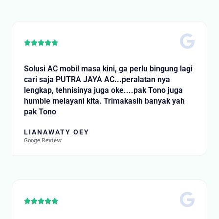
t
o
f
5
R





a
t
Solusi AC mobil masa kini, ga perlu bingung lagi
e
cari saja PUTRA JAYA AC...peralatan nya
d
lengkap, tehnisinya juga oke....pak Tono juga
5
humble melayani kita. Trimakasih banyak yah
o
pak Tono
u
t
LIANAWATY OEY
o
Googe Review
f
5
R





a