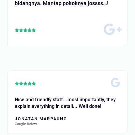
bidangnya. Mantap pokoknya jossss…!
R





a
t
e
d
5
o
u
t
R





o
a
f
t
Nice and friendly staff...most importantly, they
5
e
explain everything in detail... Well done!
d
5
JONATAN MARPAUNG
o
Google Reiew
u