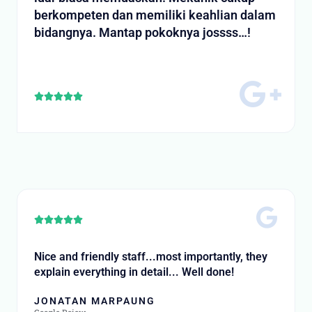
berkompeten dan memiliki keahlian dalam
bidangnya. Mantap pokoknya jossss…!
Rated





5
out
of
5
Rated





5
out
Nice and friendly staff...most importantly, they
of
explain everything in detail... Well done!
5
JONATAN MARPAUNG