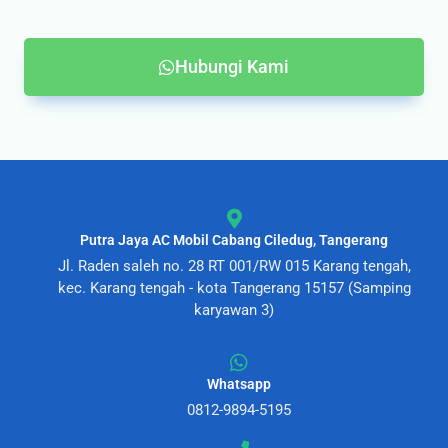
Hubungi Kami
Putra Jaya AC Mobil Cabang Ciledug, Tangerang
Jl. Raden saleh no. 28 RT 001/RW 015 Karang tengah,
kec. Karang tengah - kota Tangerang 15157 (Samping
karyawan 3)
Whatsapp
0812-9894-5195