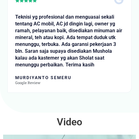
Rated





5
out
Teknisi yg profesional dan menguasai sekali
of
tentang AC mobil, AC jd dingin lagi, owner yg
5
ramah, pelayanan baik, disediakan minuman air
mineral, teh atau kopi. Ada tempat duduk utk
menunggu, terbuka. Ada garansi pekerjaan 3
bln. Saran saja supaya disediakan Mushola
kalau ada kastemer yg akan Sholat saat
menunggu perbaikan. Terima kasih
MURDIYANTO SEMERU
Google Review
Video
Video