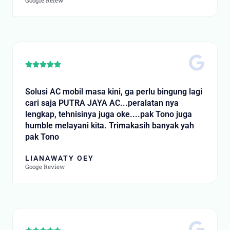
Google Reiew
Rated





5
out
Solusi AC mobil masa kini, ga perlu bingung lagi
of
cari saja PUTRA JAYA AC...peralatan nya
5
lengkap, tehnisinya juga oke....pak Tono juga
humble melayani kita. Trimakasih banyak yah
pak Tono
LIANAWATY OEY
Googe Review