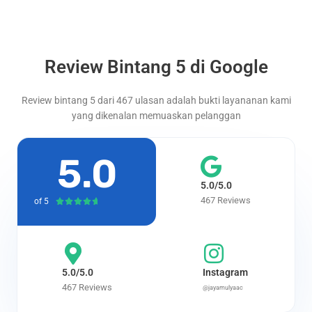
Review Bintang 5 di Google
Review bintang 5 dari 467 ulasan adalah bukti layananan kami
yang dikenalan memuaskan pelanggan
5.0
5.0/5.0
467 Reviews
of 5
Rated





4.7
out
of
5
5.0/5.0
Instagram
467 Reviews
@jayamulyaac