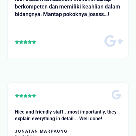
berkompeten dan memiliki keahlian dalam
bidangnya. Mantap pokoknya jossss…!
Rated





5
out
of
5
Rated





5
out
Nice and friendly staff...most importantly, they
of
explain everything in detail... Well done!
5
JONATAN MARPAUNG