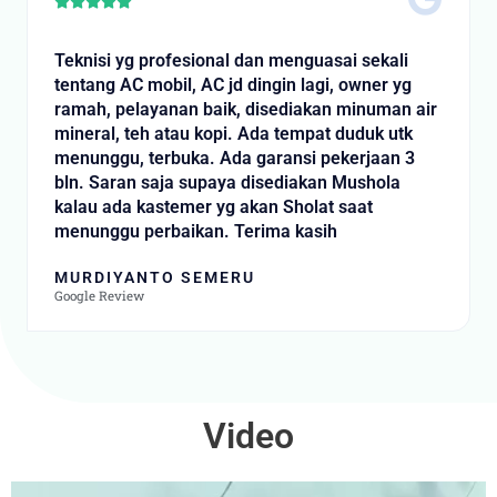
Rated





5
out
Teknisi yg profesional dan menguasai sekali
of
tentang AC mobil, AC jd dingin lagi, owner yg
5
ramah, pelayanan baik, disediakan minuman air
mineral, teh atau kopi. Ada tempat duduk utk
menunggu, terbuka. Ada garansi pekerjaan 3
bln. Saran saja supaya disediakan Mushola
kalau ada kastemer yg akan Sholat saat
menunggu perbaikan. Terima kasih
MURDIYANTO SEMERU
Google Review
Video
Video