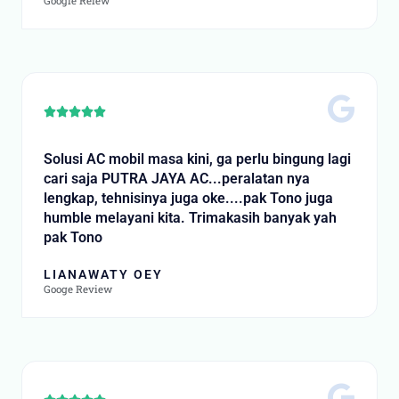
Google Reiew
Rated





5
out
Solusi AC mobil masa kini, ga perlu bingung lagi
of
cari saja PUTRA JAYA AC...peralatan nya
5
lengkap, tehnisinya juga oke....pak Tono juga
humble melayani kita. Trimakasih banyak yah
pak Tono
LIANAWATY OEY
Googe Review