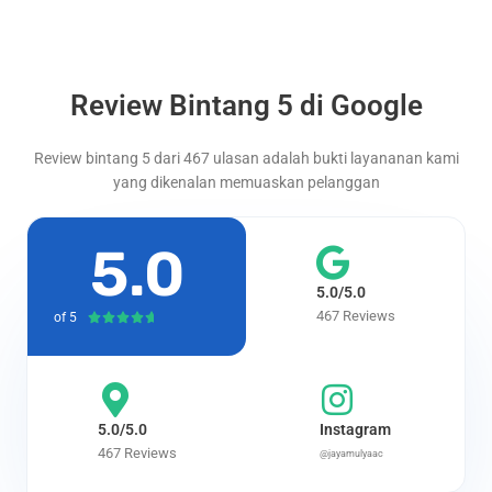
Review Bintang 5 di Google
Review bintang 5 dari 467 ulasan adalah bukti layananan kami
yang dikenalan memuaskan pelanggan
5.0
5.0/5.0
467 Reviews
of 5
Rated





4.7
out
of
5
5.0/5.0
Instagram
467 Reviews
@jayamulyaac