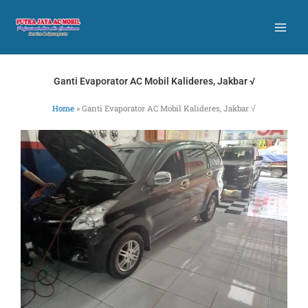
Skip
to
content
Ganti Evaporator AC Mobil Kalideres, Jakbar √
Home
»
Ganti Evaporator AC Mobil Kalideres, Jakbar √