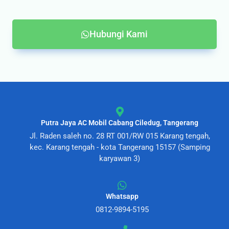
Hubungi Kami
Putra Jaya AC Mobil Cabang Ciledug, Tangerang
Jl. Raden saleh no. 28 RT 001/RW 015 Karang tengah,
kec. Karang tengah - kota Tangerang 15157 (Samping
karyawan 3)
Whatsapp
0812-9894-5195