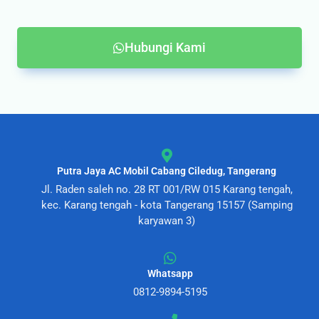
Hubungi Kami
Putra Jaya AC Mobil Cabang Ciledug, Tangerang
Jl. Raden saleh no. 28 RT 001/RW 015 Karang tengah,
kec. Karang tengah - kota Tangerang 15157 (Samping
karyawan 3)
Whatsapp
0812-9894-5195