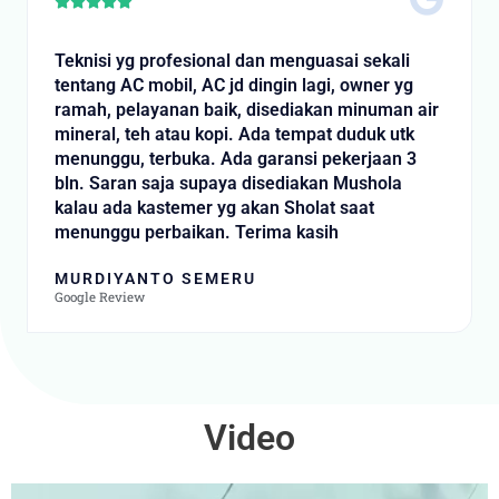
Rated





5
out
Teknisi yg profesional dan menguasai sekali
of
tentang AC mobil, AC jd dingin lagi, owner yg
5
ramah, pelayanan baik, disediakan minuman air
mineral, teh atau kopi. Ada tempat duduk utk
menunggu, terbuka. Ada garansi pekerjaan 3
bln. Saran saja supaya disediakan Mushola
kalau ada kastemer yg akan Sholat saat
menunggu perbaikan. Terima kasih
MURDIYANTO SEMERU
Google Review
Video
Video