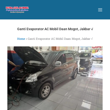
Skip
to
content
Ganti Evaporator AC Mobil Daan Mogot, Jakbar √
Home
»
Ganti Evaporator AC Mobil Daan Mogot, Jakbar √