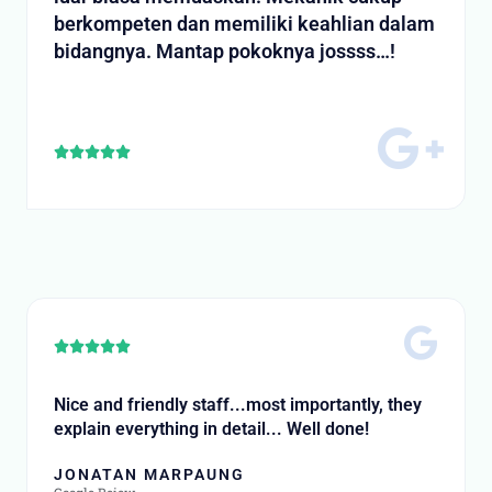
berkompeten dan memiliki keahlian dalam
bidangnya. Mantap pokoknya jossss…!
Rated





5
out
of
5
Rated





5
out
Nice and friendly staff...most importantly, they
of
explain everything in detail... Well done!
5
JONATAN MARPAUNG