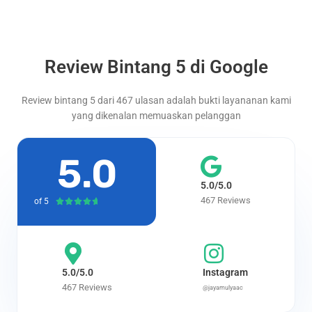
Review Bintang 5 di Google
Review bintang 5 dari 467 ulasan adalah bukti layananan kami
yang dikenalan memuaskan pelanggan
5.0
5.0/5.0
467 Reviews
of 5
Rated





4.7
out
of
5
5.0/5.0
Instagram
467 Reviews
@jayamulyaac