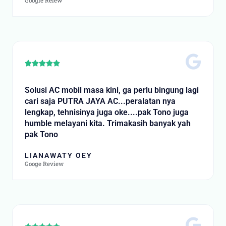
Google Reiew
Rated





5
out
Solusi AC mobil masa kini, ga perlu bingung lagi
of
cari saja PUTRA JAYA AC...peralatan nya
5
lengkap, tehnisinya juga oke....pak Tono juga
humble melayani kita. Trimakasih banyak yah
pak Tono
LIANAWATY OEY
Googe Review