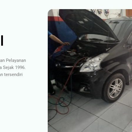
l
gan Pelayanan
a Sejak 1996.
 tersendiri