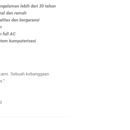
ngalaman lebih dari 30 tahun
nal dan ramah
litas dan bergaransi
n
 full AC
stem kumputerisasi
kami. Sebuah kebanggaan
s.”
l