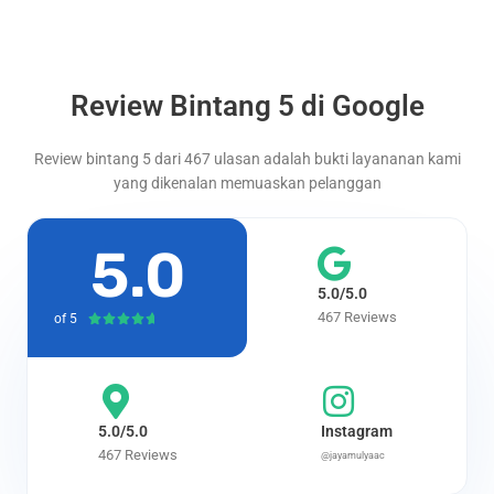
Review Bintang 5 di Google
Review bintang 5 dari 467 ulasan adalah bukti layananan kami
yang dikenalan memuaskan pelanggan
5.0
5.0/5.0
467 Reviews
of 5
Rated





4.7
out
of
5
5.0/5.0
Instagram
467 Reviews
@jayamulyaac