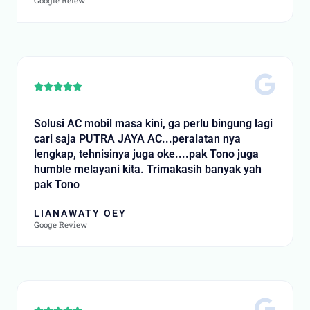
Google Reiew
Rated





5
out
Solusi AC mobil masa kini, ga perlu bingung lagi
of
cari saja PUTRA JAYA AC...peralatan nya
5
lengkap, tehnisinya juga oke....pak Tono juga
humble melayani kita. Trimakasih banyak yah
pak Tono
LIANAWATY OEY
Googe Review