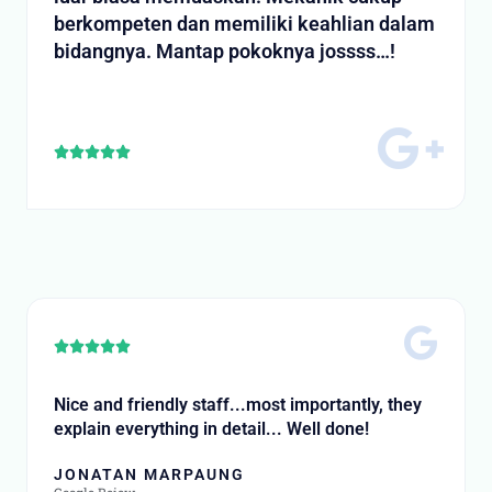
berkompeten dan memiliki keahlian dalam
bidangnya. Mantap pokoknya jossss…!
Rated





5
out
of
5
Rated





5
out
Nice and friendly staff...most importantly, they
of
explain everything in detail... Well done!
5
JONATAN MARPAUNG