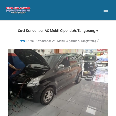
Skip
to
content
Cuci Kondensor AC Mobil Cipondoh, Tangerang √
Home
»
Cuci Kondensor AC Mobil Cipondoh, Tangerang √