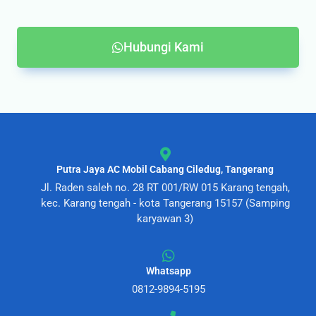
Hubungi Kami
Putra Jaya AC Mobil Cabang Ciledug, Tangerang
Jl. Raden saleh no. 28 RT 001/RW 015 Karang tengah,
kec. Karang tengah - kota Tangerang 15157 (Samping
karyawan 3)
Whatsapp
0812-9894-5195