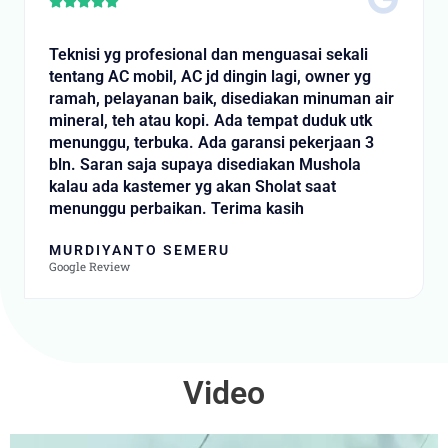
Rated





5
out
Teknisi yg profesional dan menguasai sekali
of
tentang AC mobil, AC jd dingin lagi, owner yg
5
ramah, pelayanan baik, disediakan minuman air
mineral, teh atau kopi. Ada tempat duduk utk
menunggu, terbuka. Ada garansi pekerjaan 3
bln. Saran saja supaya disediakan Mushola
kalau ada kastemer yg akan Sholat saat
menunggu perbaikan. Terima kasih
MURDIYANTO SEMERU
Google Review
Video
Video