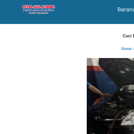
Skip
Beran
to
content
Cuci 
Home