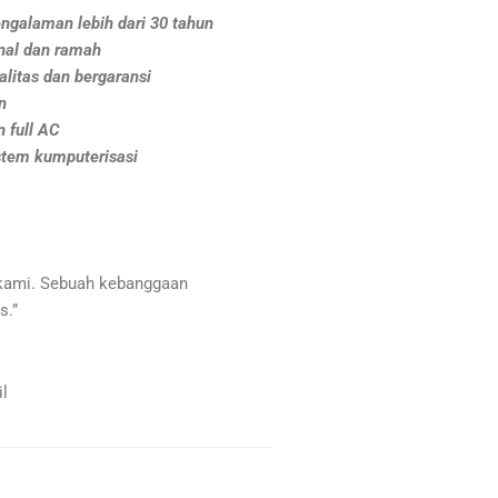
ngalaman lebih dari 30 tahun
nal dan ramah
litas dan bergaransi
n
 full AC
stem kumputerisasi
kami. Sebuah kebanggaan
s.”
l