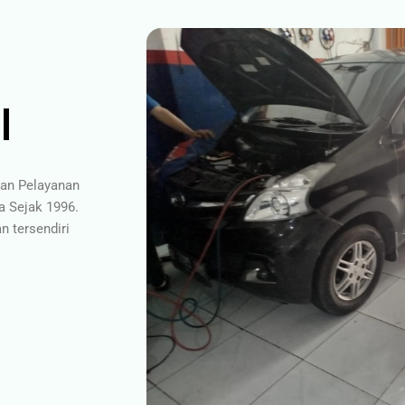
l
gan Pelayanan
a Sejak 1996.
 tersendiri