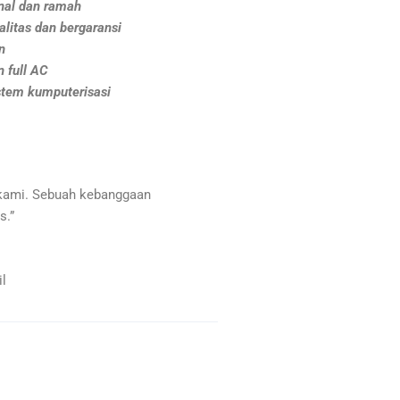
nal dan ramah
litas dan bergaransi
n
 full AC
stem kumputerisasi
kami. Sebuah kebanggaan
s.”
l