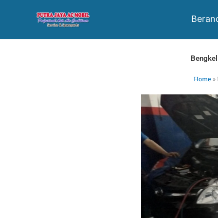
Skip
to
Beran
content
Bengkel
Home
»