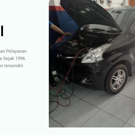
l
gan Pelayanan
a Sejak 1996.
 tersendiri