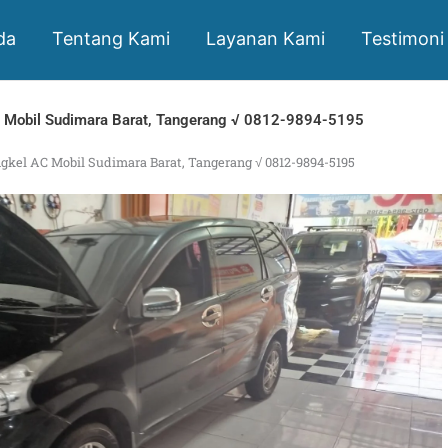
da
Tentang Kami
Layanan Kami
Testimoni
 Mobil Sudimara Barat, Tangerang √ 0812-9894-5195
gkel AC Mobil Sudimara Barat, Tangerang √ 0812-9894-5195