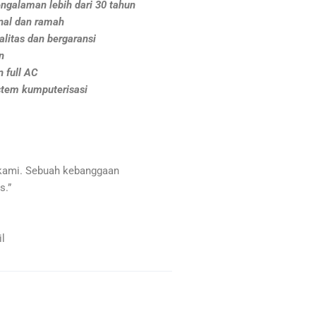
ngalaman lebih dari 30 tahun
nal dan ramah
litas dan bergaransi
n
 full AC
stem kumputerisasi
kami. Sebuah kebanggaan
s.”
l