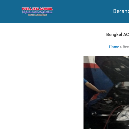
Skip
to
Beran
content
Bengkel AC
Home
»
Ben