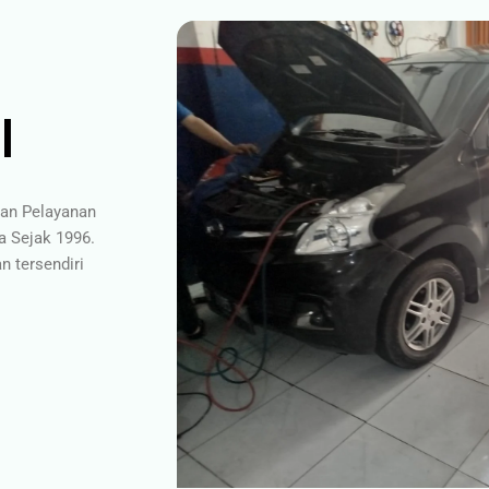
l
gan Pelayanan
a Sejak 1996.
 tersendiri