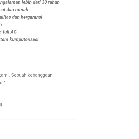
ngalaman lebih dari 30 tahun
nal dan ramah
litas dan bergaransi
n
 full AC
stem kumputerisasi
kami. Sebuah kebanggaan
s.”
l