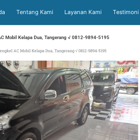
da
Tentang Kami
Layanan Kami
Testimoni
AC Mobil Kelapa Dua, Tangerang √ 0812-9894-5195
engkel AC Mobil Kelapa Dua, Tangerang √ 0812-9894-5195