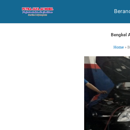
Skip
to
Beran
content
Bengkel 
Home
»
B