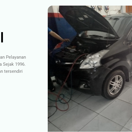
l
gan Pelayanan
a Sejak 1996.
 tersendiri