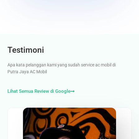
u
t
o
f
5
Testimoni
Apa kata pelanggan kami yang sudah service ac mobil di
Putra Jaya AC Mobil
Lihat Semua Review di Google