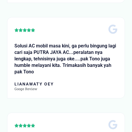
t
o
f
5
R





a
t
Solusi AC mobil masa kini, ga perlu bingung lagi
e
cari saja PUTRA JAYA AC...peralatan nya
d
lengkap, tehnisinya juga oke....pak Tono juga
5
humble melayani kita. Trimakasih banyak yah
o
pak Tono
u
t
LIANAWATY OEY
o
Googe Review
f
5
R





a