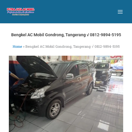
Skip
to
content
Bengkel AC Mobil Gondrong, Tangerang √ 0812-9894-5195
Home
»
Bengkel AC Mobil Gondrong, Tangerang √ 0812-9894-5195