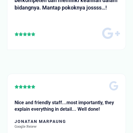
berkompeten dan memiliki keahlian dalam
bidangnya. Mantap pokoknya jossss…!
R





a
t
e
d
5
o
u
t
R





o
a
f
t
Nice and friendly staff...most importantly, they
5
e
explain everything in detail... Well done!
d
5
JONATAN MARPAUNG
o
Google Reiew
u