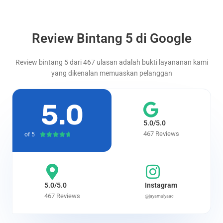
Review Bintang 5 di Google
Review bintang 5 dari 467 ulasan adalah bukti layananan kami
yang dikenalan memuaskan pelanggan
5.0
5.0/5.0
467 Reviews
of 5
R





a
t
e
d
5.0/5.0
Instagram
4
467 Reviews
@jayamulyaac
.
7
o