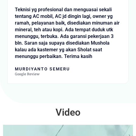
t
Teknisi yg profesional dan menguasai sekali
e
tentang AC mobil, AC jd dingin lagi, owner yg
d
ramah, pelayanan baik, disediakan minuman air
5
mineral, teh atau kopi. Ada tempat duduk utk
o
menunggu, terbuka. Ada garansi pekerjaan 3
u
bln. Saran saja supaya disediakan Mushola
t
kalau ada kastemer yg akan Sholat saat
o
menunggu perbaikan. Terima kasih
f
5
MURDIYANTO SEMERU
Google Review
Video
Video
Player